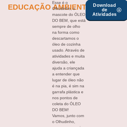
Esse é o
Download
EDUCAÇÃO AMBIENTAL
Olhudinho, o
de
Atividades
mascote do ÓLEO
DO BEM, que está
sempre de olho
na forma como
descartamos o
óleo de cozinha
usado. Através de
atividades e muita
diversão, ele
ajuda a criançada
a entender que
lugar de óleo não
é na pia, é sim na
garrafa plástica e
nos pontos de
coleta do ÓLEO
DO BEM!
Vamos, junto com
o Olhudinho,