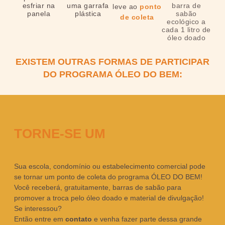
esfriar na
uma garrafa
barra de
leve ao
ponto
panela
plástica
sabão
de coleta
ecológico a
cada 1 litro de
óleo doado
EXISTEM OUTRAS FORMAS DE PARTICIPAR
DO PROGRAMA ÓLEO DO BEM:
TORNE-SE UM
Sua escola, condomínio ou estabelecimento comercial pode
se tornar um ponto de coleta do programa ÓLEO DO BEM!
Você receberá, gratuitamente, barras de sabão para
promover a troca pelo óleo doado e material de divulgação!
Se interessou?
Então entre em
contato
e venha fazer parte dessa grande