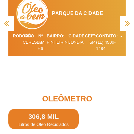
PARQUE DA CIDADE
RODOVIA:
JOÃO
Nº
BAIRRO:
CIDADE:
CEP:
UF:
CONTATO:
-
CERESER,
KM
PINHEIRINHO
JUNDIAÍ
SP
(11) 4589-
66
1494
OLEÔMETRO
306,8 MIL
Litros de Óleo Reciclados