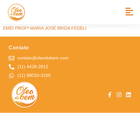
BAIRRO:
PQ RES AGUDO
ROMÃO II
EMEI PROFª MARIA JOSÉ BRIDA FEDELI
Contato
contato@oleodobem.com
(11) 4428-2812
(11) 98033-3160