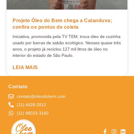
Projeto Óleo do Bem chega a Catanduva;
confira os pontos de coleta
Iniciativa, promovida pela TV TEM, troca óleo de cozinha
usado por barras de sabão ecológico. Nesses quase três
anos, o projeto já reciclou 127 mil litros de óleo no
interior do estado de São Paulo.
LEIA MAIS
Contato
contato@oleodobem.com
(11) 4428-2812
(11) 98033-3160