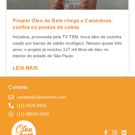
Projeto Óleo do Bem chega a Catanduva;
confira os pontos de coleta
Iniciativa, promovida pela TV TEM, troca óleo de cozinha
usado por barras de sabão ecológico. Nesses quase três
anos, o projeto já reciclou 127 mil litros de óleo no
interior do estado de São Paulo.
LEIA MAIS
Contato
contato@oleodobem.com
(11) 4428-2812
(11) 98033-3160