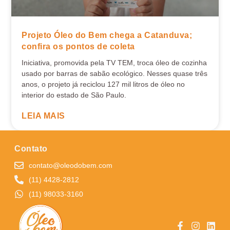
Projeto Óleo do Bem chega a Catanduva;
confira os pontos de coleta
Iniciativa, promovida pela TV TEM, troca óleo de cozinha
usado por barras de sabão ecológico. Nesses quase três
anos, o projeto já reciclou 127 mil litros de óleo no
interior do estado de São Paulo.
LEIA MAIS
Contato
contato@oleodobem.com
(11) 4428-2812
(11) 98033-3160