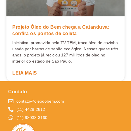
Projeto Óleo do Bem chega a Catanduva;
confira os pontos de coleta
Iniciativa, promovida pela TV TEM, troca óleo de cozinha
usado por barras de sabão ecológico. Nesses quase três
anos, o projeto já reciclou 127 mil litros de óleo no
interior do estado de São Paulo.
LEIA MAIS
Contato
contato@oleodobem.com
(11) 4428-2812
(11) 98033-3160