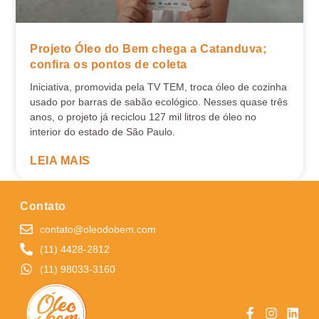
Projeto Óleo do Bem chega a Catanduva;
confira os pontos de coleta
Iniciativa, promovida pela TV TEM, troca óleo de cozinha
usado por barras de sabão ecológico. Nesses quase três
anos, o projeto já reciclou 127 mil litros de óleo no
interior do estado de São Paulo.
LEIA MAIS
Contato
contato@oleodobem.com
(11) 4428-2812
(11) 98033-3160