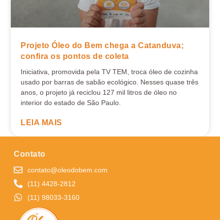
Projeto Óleo do Bem chega a Catanduva;
confira os pontos de coleta
Iniciativa, promovida pela TV TEM, troca óleo de cozinha
usado por barras de sabão ecológico. Nesses quase três
anos, o projeto já reciclou 127 mil litros de óleo no
interior do estado de São Paulo.
LEIA MAIS
Contato
contato@oleodobem.com
(11) 4428-2812
(11) 98033-3160