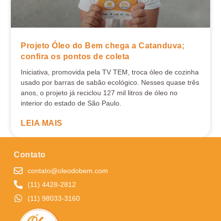
Projeto Óleo do Bem chega a Catanduva;
confira os pontos de coleta
Iniciativa, promovida pela TV TEM, troca óleo de cozinha
usado por barras de sabão ecológico. Nesses quase três
anos, o projeto já reciclou 127 mil litros de óleo no
interior do estado de São Paulo.
LEIA MAIS
Contato
contato@oleodobem.com
(11) 4428-2812
(11) 98033-3160