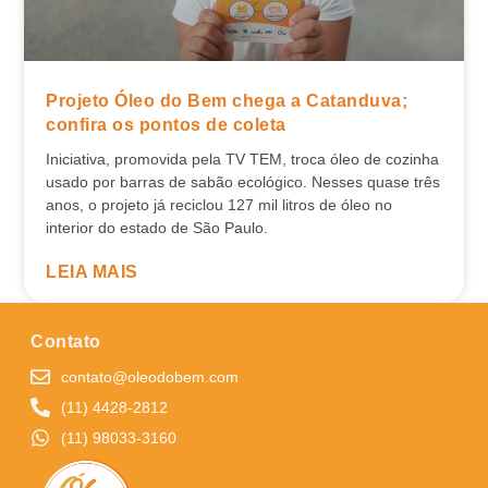
Projeto Óleo do Bem chega a Catanduva;
confira os pontos de coleta
Iniciativa, promovida pela TV TEM, troca óleo de cozinha
usado por barras de sabão ecológico. Nesses quase três
anos, o projeto já reciclou 127 mil litros de óleo no
interior do estado de São Paulo.
LEIA MAIS
Contato
contato@oleodobem.com
(11) 4428-2812
(11) 98033-3160