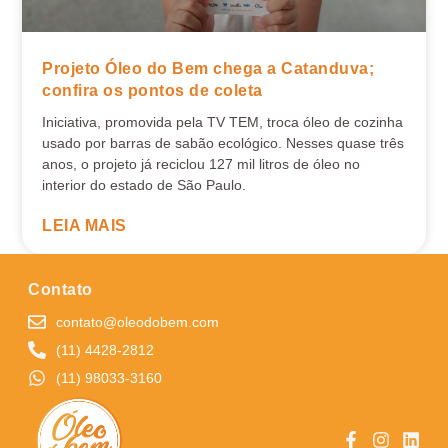
Projeto Óleo do Bem chega a Catanduva;
confira os pontos de coleta
Iniciativa, promovida pela TV TEM, troca óleo de cozinha
usado por barras de sabão ecológico. Nesses quase três
anos, o projeto já reciclou 127 mil litros de óleo no
interior do estado de São Paulo.
LEIA MAIS
Contato
contato@oleodobem.com
(11) 4428-2812
(11) 98033-3160