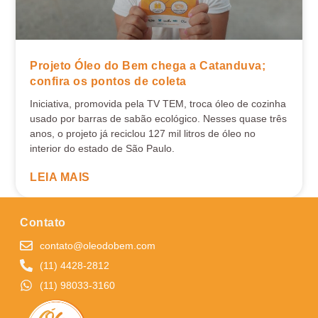
Projeto Óleo do Bem chega a Catanduva;
confira os pontos de coleta
Iniciativa, promovida pela TV TEM, troca óleo de cozinha
usado por barras de sabão ecológico. Nesses quase três
anos, o projeto já reciclou 127 mil litros de óleo no
interior do estado de São Paulo.
LEIA MAIS
Contato
contato@oleodobem.com
(11) 4428-2812
(11) 98033-3160