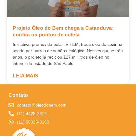
Projeto Óleo do Bem chega a Catanduva;
confira os pontos de coleta
Iniciativa, promovida pela TV TEM, troca óleo de cozinha
usado por barras de sabão ecológico. Nesses quase três
anos, o projeto já reciclou 127 mil litros de óleo no
interior do estado de São Paulo.
LEIA MAIS
Contato
contato@oleodobem.com
(11) 4428-2812
(11) 98033-3160