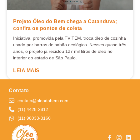
Projeto Óleo do Bem chega a Catanduva;
confira os pontos de coleta
Iniciativa, promovida pela TV TEM, troca óleo de cozinha
usado por barras de sabão ecológico. Nesses quase três
anos, o projeto já reciclou 127 mil litros de óleo no
interior do estado de São Paulo.
LEIA MAIS
Contato
contato@oleodobem.com
(11) 4428-2812
(11) 98033-3160