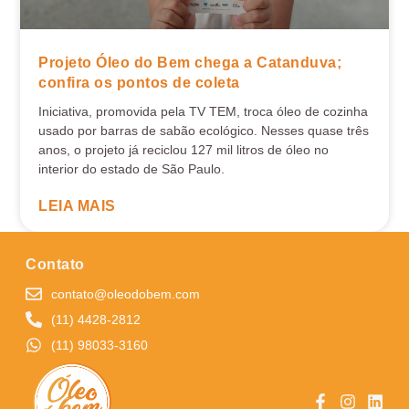
Projeto Óleo do Bem chega a Catanduva;
confira os pontos de coleta
Iniciativa, promovida pela TV TEM, troca óleo de cozinha
usado por barras de sabão ecológico. Nesses quase três
anos, o projeto já reciclou 127 mil litros de óleo no
interior do estado de São Paulo.
LEIA MAIS
Contato
contato@oleodobem.com
(11) 4428-2812
(11) 98033-3160