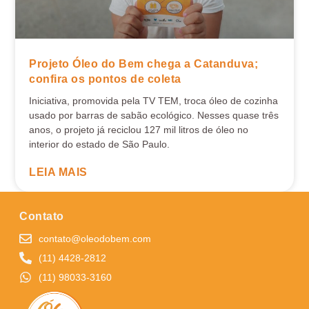
Projeto Óleo do Bem chega a Catanduva;
confira os pontos de coleta
Iniciativa, promovida pela TV TEM, troca óleo de cozinha
usado por barras de sabão ecológico. Nesses quase três
anos, o projeto já reciclou 127 mil litros de óleo no
interior do estado de São Paulo.
LEIA MAIS
Contato
contato@oleodobem.com
(11) 4428-2812
(11) 98033-3160