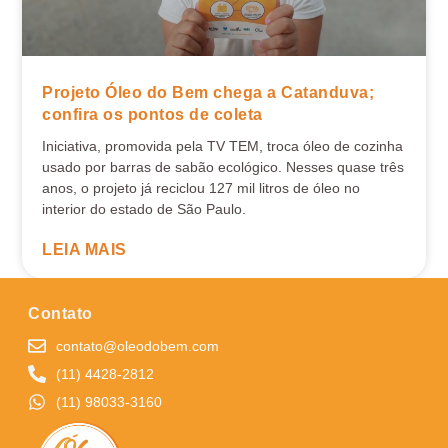
Projeto Óleo do Bem chega a Catanduva;
confira os pontos de coleta
Iniciativa, promovida pela TV TEM, troca óleo de cozinha
usado por barras de sabão ecológico. Nesses quase três
anos, o projeto já reciclou 127 mil litros de óleo no
interior do estado de São Paulo.
LEIA MAIS
Contato
contato@oleodobem.com
(11) 4428-2812
(11) 98033-3160