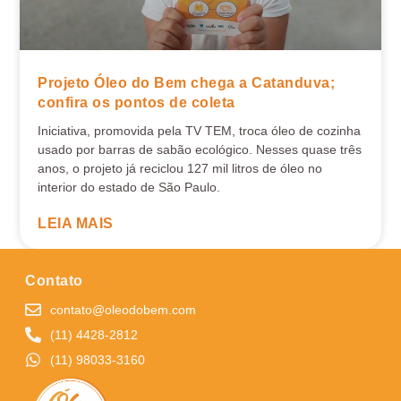
Projeto Óleo do Bem chega a Catanduva;
confira os pontos de coleta
Iniciativa, promovida pela TV TEM, troca óleo de cozinha
usado por barras de sabão ecológico. Nesses quase três
anos, o projeto já reciclou 127 mil litros de óleo no
interior do estado de São Paulo.
LEIA MAIS
Contato
contato@oleodobem.com
(11) 4428-2812
(11) 98033-3160