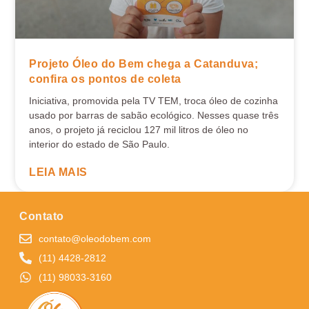
Projeto Óleo do Bem chega a Catanduva;
confira os pontos de coleta
Iniciativa, promovida pela TV TEM, troca óleo de cozinha
usado por barras de sabão ecológico. Nesses quase três
anos, o projeto já reciclou 127 mil litros de óleo no
interior do estado de São Paulo.
LEIA MAIS
Contato
contato@oleodobem.com
(11) 4428-2812
(11) 98033-3160