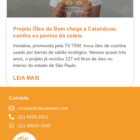
Projeto Óleo do Bem chega a Catanduva;
confira os pontos de coleta
Iniciativa, promovida pela TV TEM, troca óleo de cozinha
usado por barras de sabão ecológico. Nesses quase três
anos, o projeto já reciclou 127 mil litros de óleo no
interior do estado de São Paulo.
LEIA MAIS
Contato
contato@oleodobem.com
(11) 4428-2812
(11) 98033-3160