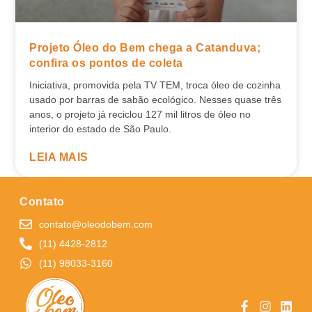
Projeto Óleo do Bem chega a Catanduva;
confira os pontos de coleta
Iniciativa, promovida pela TV TEM, troca óleo de cozinha
usado por barras de sabão ecológico. Nesses quase três
anos, o projeto já reciclou 127 mil litros de óleo no
interior do estado de São Paulo.
LEIA MAIS
Contato
contato@oleodobem.com
(11) 4428-2812
(11) 98033-3160