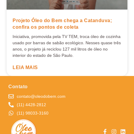
Projeto Óleo do Bem chega a Catanduva;
confira os pontos de coleta
Iniciativa, promovida pela TV TEM, troca óleo de cozinha
usado por barras de sabão ecológico. Nesses quase três
anos, o projeto já reciclou 127 mil litros de óleo no
interior do estado de São Paulo.
LEIA MAIS
Contato
contato@oleodobem.com
(11) 4428-2812
(11) 98033-3160