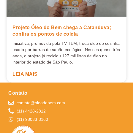
Projeto Óleo do Bem chega a Catanduva;
confira os pontos de coleta
Iniciativa, promovida pela TV TEM, troca óleo de cozinha
usado por barras de sabão ecológico. Nesses quase três
anos, o projeto já reciclou 127 mil litros de óleo no
interior do estado de São Paulo.
LEIA MAIS
Contato
contato@oleodobem.com
(11) 4428-2812
(11) 98033-3160