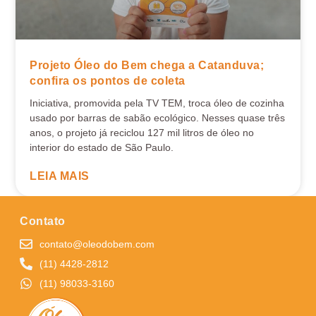
Projeto Óleo do Bem chega a Catanduva;
confira os pontos de coleta
Iniciativa, promovida pela TV TEM, troca óleo de cozinha
usado por barras de sabão ecológico. Nesses quase três
anos, o projeto já reciclou 127 mil litros de óleo no
interior do estado de São Paulo.
LEIA MAIS
Contato
contato@oleodobem.com
(11) 4428-2812
(11) 98033-3160